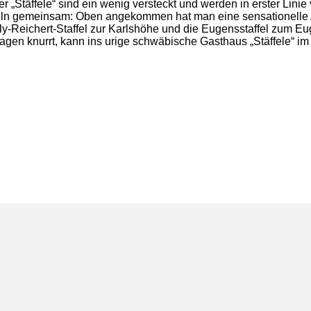
er „Stäffele“ sind ein wenig versteckt und werden in erster Lini
ffeln gemeinsam: Oben angekommen hat man eine sensationelle
ly-Reichert-Staffel zur Karlshöhe und die Eugensstaffel zum 
Magen knurrt, kann ins urige schwäbische Gasthaus „Stäffele“ im