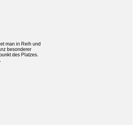
det man in Reih und
anz besonderer
lpunkt des Platzes.
.