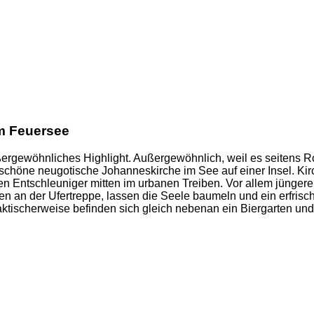
m Feuersee
ßergewöhnliches Highlight. Außergewöhnlich, weil es seitens R
 schöne neugotische Johanneskirche im See auf einer Insel. K
en Entschleuniger mitten im urbanen Treiben. Vor allem jüngere L
en an der Ufertreppe, lassen die Seele baumeln und ein erfrisc
tischerweise befinden sich gleich nebenan ein Biergarten und e