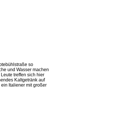
otebühlstraße so
irche und Wasser machen
eute treffen sich hier
hendes Kaltgetränk auf
in Italiener mit großer